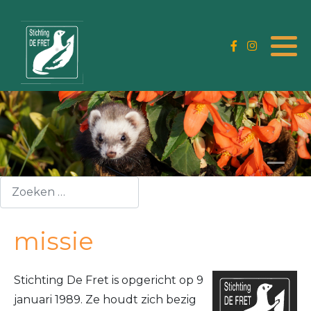
Aanschaf
Algemeen
Platform Verantwoord
Huisdierenbezit
Oorsprong
Doel
Fretten opvang
Verzorging
Het bestuur
Vakantieopvang
Gedrag
Missie
Werkgroep fret
Zoeken
Voeding
Visie
Wetenschappelijk onderzoek
missie
Huisvesting
Medisch
Stichting De Fret is opgericht op 9
januari 1989. Ze houdt zich bezig
Verrijking