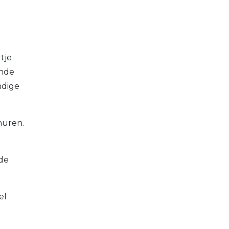
rtje
ande
ndige
huren.
 de
el