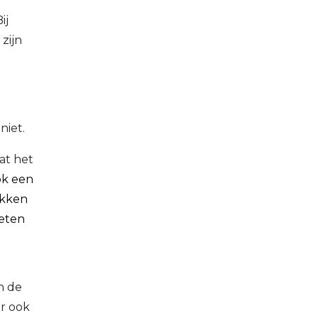
ij
zijn
niet.
at het
k een
okken
 eten
n de
er ook