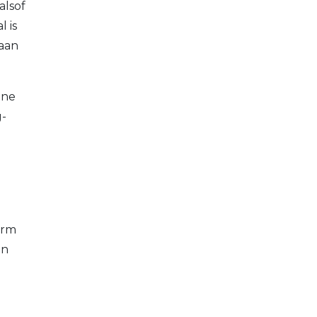
alsof
l is
 aan
ine
g-
arm
en