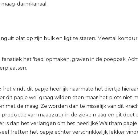
t maag-darmkanaal.
languit plat op zijn buik en ligt te staren. Meestal kortdu
n fanatiek het 'bed' opmaken, graven in de poepbak. Ach
erplaatsen.
re fret vindt dit papje heerlijk naarmate het diertje hieraa
der dit papje wel graag wilden eten maar het plots niet 
en met de maag. Ze worden dan te misselijk van dit krac
r productie van maagzuur in de zieke maag en dit doet p
er is dan het verlangen om het heerlijke Waltham papje
veel fretten het papje echter verschrikkelijk lekker vind