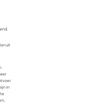
rend.
teruit
n
meer
htvoer
ijn in
 te
en,