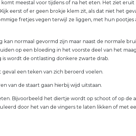
it komt meestal voor tijdens of na het eten. Het ziet eruit 
ijk eerst of er geen brokje klem zit, als dat niet het geva
. Sommige fretjes vegen terwijl ze liggen, met hun pootjes
ing kan normaal gevormd zijn maar naast de normale bru
duiden op een bloeding in het voorste deel van het maa
 is wordt de ontlasting donkere zwarte drab.
 dit geval een teken van zich beroerd voelen.
en van de staart gaan hierbij wijd uitstaan.
en. Bijvoorbeeld het diertje wordt op schoot of op de 
uleerd door het van de vingers te laten likken of met e