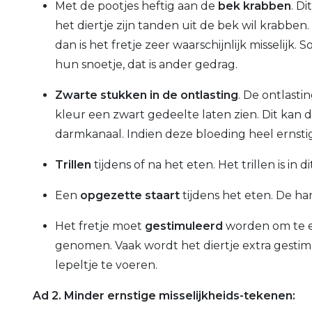
Met de pootjes heftig aan de
bek krabben
. D
het diertje zijn tanden uit de bek wil krabben. K
dan is het fretje zeer waarschijnlijk misselijk
hun snoetje, dat is ander gedrag.
Zwarte stukken in de ontlasting
. De ontlast
kleur een zwart gedeelte laten zien. Dit kan 
darmkanaal. Indien deze bloeding heel ernstig
Trillen
tijdens of na het eten. Het trillen is in
Een
opgezette staart
tijdens het eten. De har
Het fretje moet
gestimuleerd
worden om te et
genomen. Vaak wordt het diertje extra gestim
lepeltje te voeren.
Ad 2. Minder ernstige misselijkheids-tekenen: