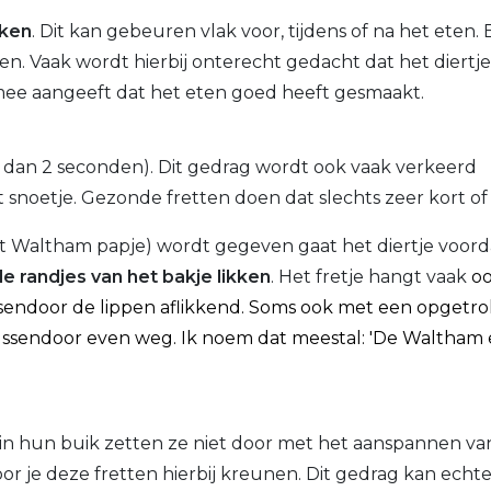
kken
. Dit kan gebeuren vlak voor, tijdens of na het eten. B
n. Vaak wordt hierbij onterecht gedacht dat het diertje 
ermee aangeeft dat het eten goed heeft gesmaakt.
 dan 2 seconden). Dit gedrag wordt ook vaak verkeerd
 snoetje.
Gezonde fretten doen dat slechts zeer kort of 
het Waltham papje) wordt gegeven gaat het diertje voord
de
randjes van het bakje likken
. Het fretje hangt vaak
oo
ussendoor de lippen aflikkend. Soms ook met een opgetr
 tussendoor even weg. Ik noem dat meestal: 'De Waltham
 in hun buik zetten ze niet door met het aanspannen va
r je deze fretten hierbij kreunen. Dit gedrag kan echt