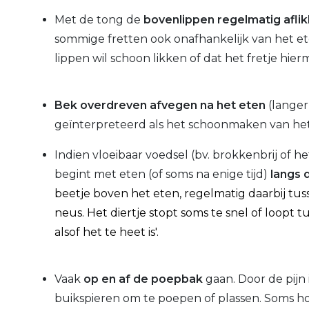
Met de tong de
bovenlippen regelmatig afli
sommige fretten ook onafhankelijk van het ete
lippen wil schoon likken of dat het fretje hi
Bek overdreven afvegen na het eten
(langer
geïnterpreteerd als het schoonmaken van het
Indien vloeibaar voedsel (bv. brokkenbrij of 
begint met eten (of soms na enige tijd)
langs 
beetje boven
het eten, regelmatig daarbij t
neus. Het diertje stopt soms te snel of loopt
alsof het te heet is'.
Vaak
op en af de poepbak
gaan. Door de pijn
buikspieren om te poepen of plassen. Soms hoo