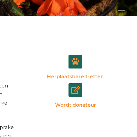
Herplaatsbare fretten
 een
n
rke
Wordt donateur
sprake
sting