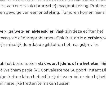
ende is aan een (vaak chronische) maagontsteking. Proble
jd ten gevolge van een ontsteking. Tumoren komen hier s
ver-, galweg- en alvleesklier
. Vaak zijn deze echter het
n maag- en of darmproblemen. Ook fretten in
nierfalen
, 
ijn misselijk doordat de gifstoffen het maagslijmvlies
vaak het beste te zien
vlak voor, tijdens of na het eten
. Bi
het Waltham papje (RC Convalescence Support Instant Die
e fretten laten het echter juist weer beter zien bij he
an misselijke fretten te maken tussen: