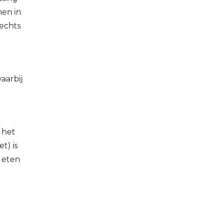
men in
lechts
waarbij
j het
t) is
t eten