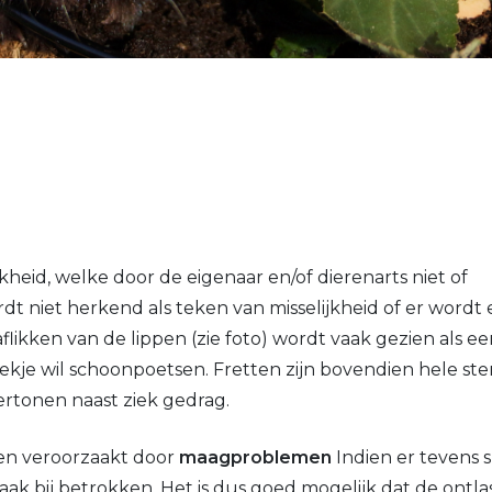
heid, welke door de eigenaar en/of dierenarts niet of
niet herkend als teken van misselijkheid of er wordt
likken van de lippen (zie foto) wordt vaak gezien als ee
bekje wil schoonpoetsen. Fretten zijn bovendien hele ste
ertonen naast ziek gedrag.
llen veroorzaakt door
maagproblemen
Indien er tevens 
vaak bij betrokken. Het is dus goed mogelijk dat de ontla