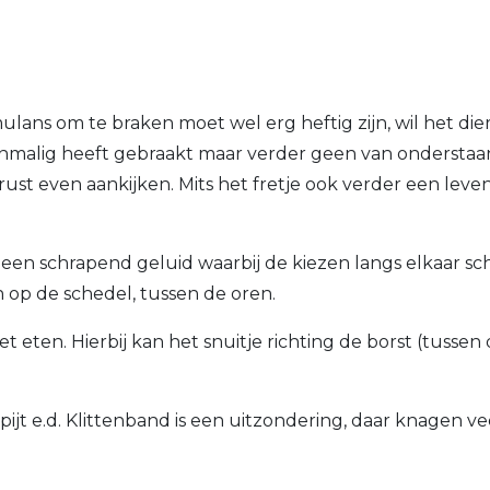
timulans om te braken moet wel
erg heftig zijn, wil het die
nmalig heeft gebraakt maar verder geen van ondersta
rust even aankijken. Mits het fretje ook verder
een leve
t een schrapend geluid waarbij de kiezen langs elkaar sc
n
op de schedel, tussen de oren.
 eten. Hierbij kan het snuitje richting de borst (tussen
pijt e.d. Klittenband is een uitzondering, daar knagen ve