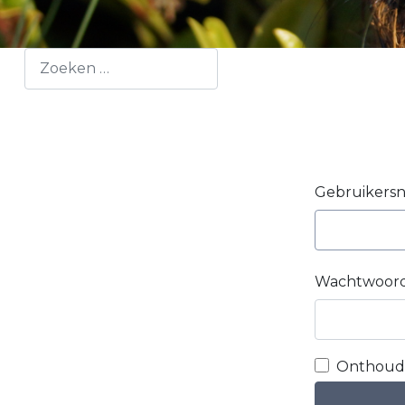
Opvoeding
Zoeken
Voortplanting
Marterachtigen
Gebruikers
Wachtwoor
Onthoud 