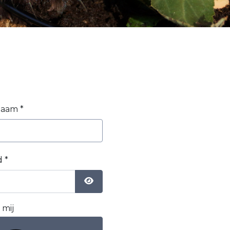
naam
*
d
*
Toon wachtwoord
mij